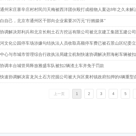
通州宋庄寨辛庄村村民闫天梅被西洋团伙殴打成植物人案达8年之久未解
白自己，北京市通州区干部向企业索要20万元“行贿媒体”
协调解决郑利兵和北京长刚土石方挖运有限公司被北京建工集团五建公司
河文化公园停车场涉嫌勾结执法人员收取高额停车费已被石景山区纪委立
中心与市城市管理综合行政执法局建立机制快速协调解决邢海彬车辆被扣
协调丰台城管局释放雅盛车队被扣2辆渣土车并免于罚款
快速协调解决富龙兴土石方挖掘公司被大兴区黄村镇政府扣押的6辆重型
上一页
1
2
3
4
5