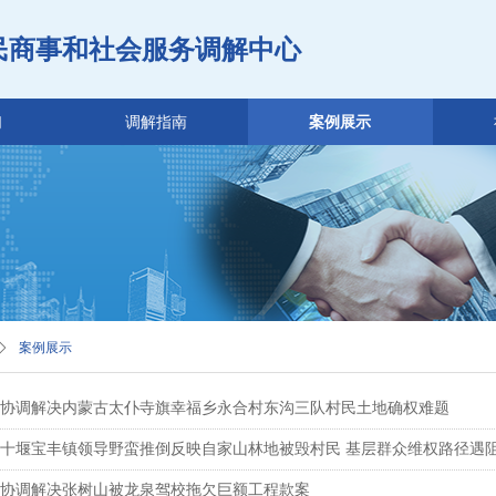
民商事和社会服务调解中心
们
调解指南
案例展示
ꄲ
案例展示
协调解决内蒙古太仆寺旗幸福乡永合村东沟三队村民土地确权难题
十堰宝丰镇领导野蛮推倒反映自家山林地被毁村民 基层群众维权路径遇
协调解决张树山被龙泉驾校拖欠巨额工程款案