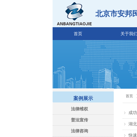
北京市安邦
首页
关于我
首页
案例展示
法律维权
成功
ꁇ
普法宣传
湖北
ꁇ
法律咨询
快速
ꁇ