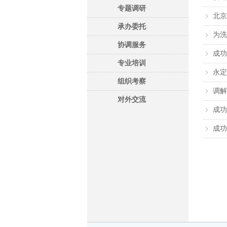
专题调研
北京
ꁇ
承办委托
为洗
ꁇ
协调服务
成功
ꁇ
专业培训
永定
ꁇ
组织考察
调解
ꁇ
对外交流
成功
ꁇ
成功
ꁇ